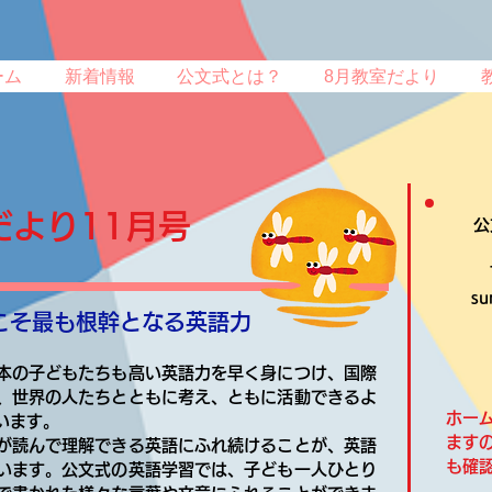
ん
ーム
新着情報
公文式とは？
8月教室だより
だより11月号
公
su
こそ最も根幹となる英語力
本の子どもたちも高い英語力を早く身につけ、国際
、世界の人たちとともに考え、ともに活動できるよ
ホー
います。
ます
が読んで理解できる英語にふれ続けることが、英語
も確
います。公文式の英語学習では、子ども一人ひとり