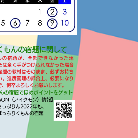
くもんの宿題に関して
んの宿題が、全部できなかった場
たは全く手がつけられなかった場合
宿題の教材はそのまま、必ずお持ち
い。進度管理の都合上、必要になり
で、何卒よろしくお願いします。
んの宿題でほめポイントをゲット
UMON（アイクモン）情報】
さっぷりん2022年も、
ばっちりくもんの宿題