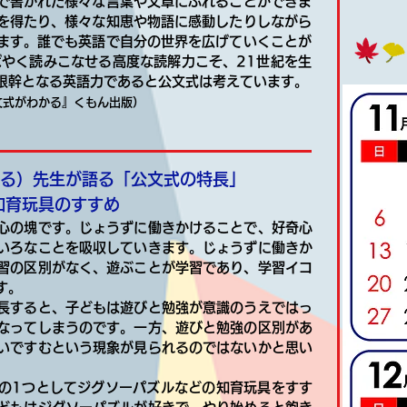
で書かれた様々な言葉や文章にふれることができま
を得たり、様々な知恵や物語に感動したりしながら
ます。誰でも英語で自分の世界を広げていくことが
ばやく読みこなせる高度な読解力こそ、21世紀を生
根幹となる英語力であると公文式は考えています。
文式がわかる』くもん出版）
おる）先生が語る「公文式の特長」
知育玩具のすすめ
心の塊です。じょうずに働きかけることで、好奇心
いろなことを吸収していきます。じょうずに働きか
習の区別がなく、遊ぶことが学習であり、学習イコ
す。
長すると、子どもは遊びと勉強が意識のうえではっ
なってしまうのです。一方、遊びと勉強の区別があ
いですむという現象が見られるのではないかと思い
の1つとしてジグソーパズルなどの知育玩具をすす