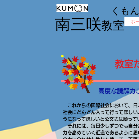
くも
南三咲
ホ
教室
教室
高度な読解力
これからの国際社会において、日
社会にどんどん入って行ってほしい
うになってほしいと公文式は願って
それには、毎日少しずつでも自分
力を高めていく近道であるように思