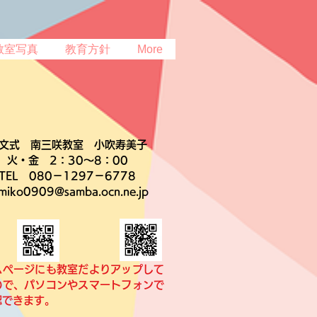
教室写真
教育方針
More
文式 南三咲教室 小吹寿美子
火・金 2：30～8：00
TEL 080－1297－6778
miko0909@samba.ocn.ne.jp
ムページにも教室だよりアップして
ので、パソコンやスマートフォンで
認できます。