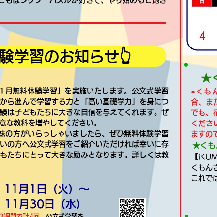
どもはジグソーパズルが好きで、やり始めると飽き
験学習のお知らせ👆
★
1月無料体験学習」を実施いたします。公文式学習
●くも
分から進んで学習する力と「高い基礎学力」を身につ
合、ま
体験は子どもたちに大きな自信を与えてくれます。ぜ
でも、
意な教科を増やしてください。
くださ
妹の方がいらっしゃいましたら、ぜひ無料体験学習
ますの
合いの方へ公文式学習をご紹介いただければ幸いに存
★くも
どもたちにとって大きな励みとなります。詳しくは教
【iK
くもん
これで
：11月1日（火）～
月30日（水）
2
週間で計4回
、公文式学習を