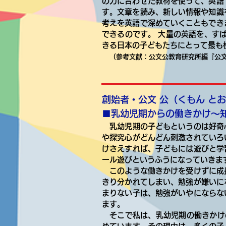
の力に合わせた教材を使って、英語
す。文章を読み、新しい情報や知識
考えを英語で深めていくこともでき
できるのです。 大量の英語を、す
きる日本の子どもたちにとって最も
（参考文献：公文公教育研究所編『公
創始者・公文 公（くもん と
■乳幼児期からの働きかけ～
乳幼児期の子どもというのは好奇
や探究心がどんどん刺激されていろ
けさえすれば、子どもには遊びと学
ール遊びというふうになっていきま
このような働きかけを受けずに成
きり分かれてしまい、勉強が嫌いに
まりない子は、勉強がいやにならな
ます。
そこで私は、乳幼児期の働きかけ