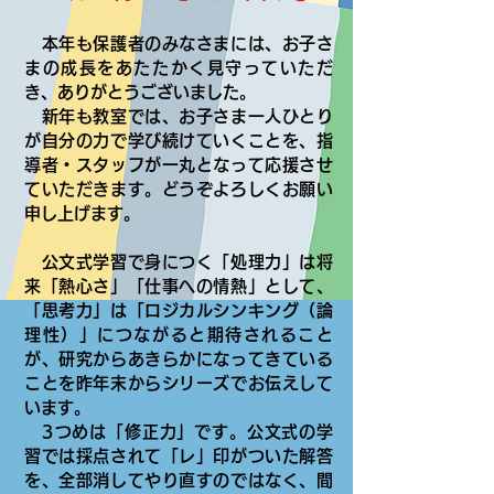
本年も保護者のみなさまには、お子さ
まの成長をあたたかく見守っていただ
き、ありがとうございました。
新年も教室では、お子さま一人ひとり
が自分の力で学び続けていくことを、指
導者・スタッフが一丸となって応援させ
ていただきます。どうぞよろしくお願い
申し上げます。
公文式学習で身につく「処理力」は将
来「熱心さ」「仕事への情熱」として、
「思考力」は「ロジカルシンキング（論
理性）」につながると期待されること
が、研究からあきらかになってきている
ことを昨年末からシリーズでお伝えして
います。
3つめは「修正力」です。公文式の学
習では採点されて「レ」印がついた解答
を、全部消してやり直すのではなく、間