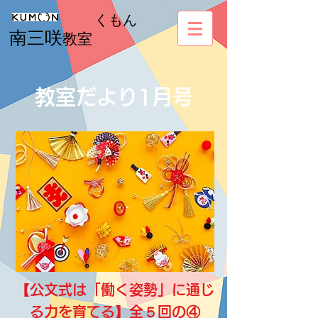
くもん
南三咲
教室
教室だより1月号
【公文式は「働く姿勢」に通じ
る力を育てる】全５回の④