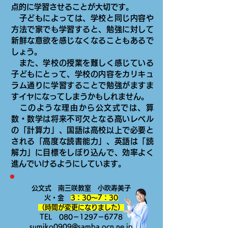
点的に学習させることが大切です。
子どもによっては、学校と同じ内容や
方法で家でも学習すると、勉強に対して
新鮮な意欲を感じなくなることもあるで
しょう。
また、学校の授業を難しく感じている
子どもにとって、学校の内容をカリキュ
ラム通りに学習することで勉強がますま
すイヤになってしまうかもしれません。
このような理由から公文式では、算
数・数学は将来不可欠となる高いレベル
の「計算力」、国語は高校以上で必要と
される「高度な読書能力」、英語は「読
解力」に目標をしぼり込んで、効率よく
進んでいけるようにしています。
公文式 南三咲教室 小吹寿美子
火・金
3：30～7：30
​​（時間が変更になりました）
TEL 080－1297－6778
sumiko0909@samba.ocn.ne.jp