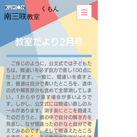
くもん
南三咲
教室
教室だより2月号
ご存じのように、公文式では子どもた
ちは、間違いを必ず自力で直し100点に
仕上げます。一般に、間違いを直すと
き、普通は自分で書いたところを、途中
の式や解答部分も含めて全部消してしま
い、1からやり直す場合が多いようで
す。しかし、公文式には間違い直しのル
ールがあります。消す前にどこを間違え
たのだろうと、頭の中で自分の解き方を
見直し、なぜ間違ったのかなと自分で考
えてみるのです。そして間違えたところ