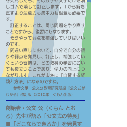
を発見したら、その数字や文字だけを消
しゴムで消して訂正します。1から解き
直すより注意力も集中力も根気も必要で
す。
訂正することは、同じ問題をやり直す
ことですから、復習にもなります。
そうやって弱点を補強していけばいい
のです。
間違い直しにおいて、自分で自分の誤
りや弱点を発見し、訂正し、補強してい
くという習慣は、どの教科の学習におい
ても役立つことであり、学力の向上につ
ながります。これがまさに「自習する経
験と方法」になるのですね。
参考文献：公文公教育研究所編『公文式が
わかる』改訂版（2010年 くもん出版）
創始者・公文 公（くもん とお
る）先生が語る「公文式の特長」
■「どこならできるか」を発見す