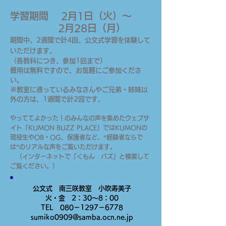
学習期間
2月1日（火）～
2月28日（月）
期間中、
2
週間で計4回
、公文式学習を体験して
いただけます。
（各教科につき、参加1回まで）
費用は無料ですので、お気軽にご参加くださ
い。
※教室に通っているみなさんやご兄弟・姉妹以
外の方は、1週間で計2回です。
やっててよかった！のみんなの声を集めたウェブサ
イト「KUMON BUZZ PLACE」ではKUMONの
現役生やOB・OG、保護者など、“経験者ならで
は”のリアルな声をご覧いただけます。
（インターネットで「くもん バズ」と検索して
ご覧ください。）
公文式 南三咲教室 小吹寿美子
火・金 2：30～8：00
TEL 080－1297－6778
sumiko0909@samba.ocn.ne.jp