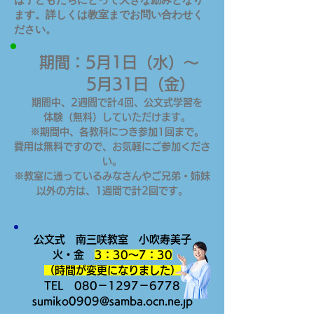
ます。詳しくは教室までお問い合わせく
ださい。
期間：5
月1日（水
）～
5月31日（金）
期間中、
2
週間で計4回
、公
文式学習を
体験（無料）していただけます。
※期間中、各教科につき参加1回まで。
費用は無料ですので、お気軽にご参加くださ
い。
※教室に通っているみなさんやご兄弟・姉妹
以外の方は、1週間で計2回です。
公文式 南三咲教室 小吹寿美子
火・金
3：30～7：30
​​（時間が変更になりました）
TEL 080－1297－6778
sumiko0909@samba.ocn.ne.jp