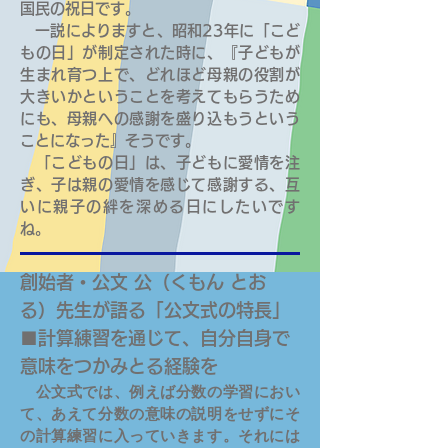
国民の祝日です。
一説によりますと、昭和23年に「こど
もの日」が制定された時に、『子どもが
生まれ育つ上で、どれほど母親の役割が
大きいかということを考えてもらうため
にも、母親への感謝を盛り込もうという
ことになった』そうです。
「こどもの日」は、子どもに愛情を注
ぎ、子は親の愛情を感じて感謝する、互
いに親子の絆を深める日にしたいです
ね。
創始者・公文 公（くもん とお
る）先生が語る「公文式の特長」
■計算練習を通じて、自分自身で
意味をつかみとる経験を
公文式では、例えば分数の学習におい
て、あえて分数の意味の説明をせずにそ
の計算練習に入っていきます。それには