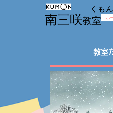
くも
南三咲
ホ
教室
教室