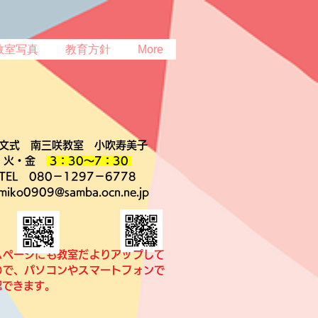
教室写真
教育方針
More
文式 南三咲教室 小吹寿美子
火・金
3：30～7：30
TEL 080－1297－6778
miko0909@samba.ocn.ne.jp
ムページにも教室だよりアップして
ので、パソコンやスマートフォンで
認できます。