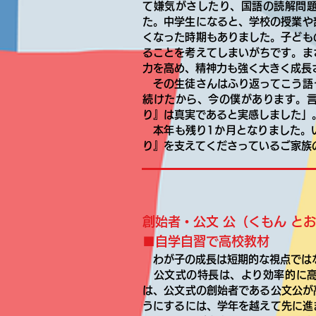
て嫌気がさしたり、国語の読解問
た。中学生になると、学校の授業や
くなった時期もありました。子ども
ることを考えてしまいがちです。ま
力を高め、精神力も強く大きく成長
その生徒さんはふり返ってこう語
続けたから、今の僕があります。
り』は真実であると実感しました」
本年も残り1か月となりました。
り』を支えてくださっているご家族
創始者・公文 公（くもん と
■自学自習で高校教材
わが子の成長は短期的な視点では
公文式の特長は、より効率的に高
は、公文式の創始者である公文公が
うにするには、学年を越えて先に進