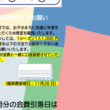
暖房費納入のお願い
では、お子さま方に快適に学習を
ただくため教室を暖房いたします。
しては、
1シーズン1人1,000 円
費
を以下の方法でお納めくださいま
お願いいたします。
分会費と一緒に口座振替させていた
す。
（暖房費振替日：11月28 日）
月分の会費引落日は