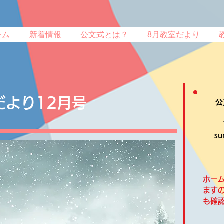
ん
ーム
新着情報
公文式とは？
8月教室だより
だより12月号
公
su
ホー
ます
も確