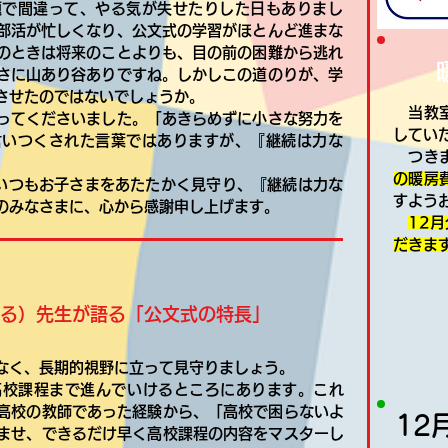
題で間違って、やる気が失せたりした日もありまし
部活が忙しくなり、公文式の学習がほとんど進まな
のときは将来のことよりも、目の前の困難から逃れ
さに山あり谷ありですね。しかしこの道のりが、学
させたのではないでしょうか。
当教室
ってくださいました。「あきらめずに小さな努力を
してい
言いつくされた言葉ではありますが、『継続は力な
つきま
。
の暖房
いつもお子さまをあたたかく見守り、『継続は力な
すよう
のみなさまに、心から感謝申し上げます。
12
月
だきま
おる）先生が語る「公文式の特長」
なく、長期的視野に立って見守りましょう。
校課程まで進んでいけるところにあります。これ
高校の教師であった経験から、「高校で困らないよ
12
ませ、できるだけ早く高校課程の内容をマスターし