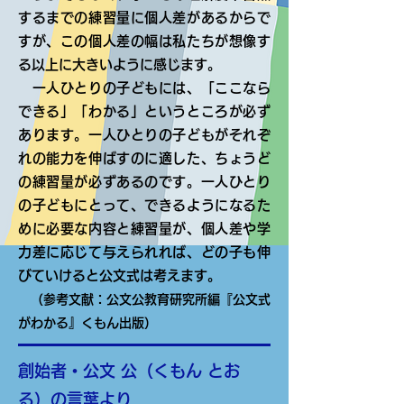
するまでの練習量に個人差があるからで
すが、この個人差の幅は私たちが想像す
る以上に大きいように感じます。
一人ひとりの子どもには、「ここなら
できる」「わかる」というところが必ず
あります。一人ひとりの子どもがそれぞ
れの能力を伸ばすのに適した、ちょうど
の練習量が必ずあるのです。一人ひとり
の子どもにとって、できるようになるた
めに必要な内容と練習量が、個人差や学
力差に応じて与えられれば、どの子も伸
びていけると公文式は考えます。
（参考文献：公文公教育研究所編『公文式
がわかる』くもん出版）
創始者・公文 公（くもん とお
る）の言葉より